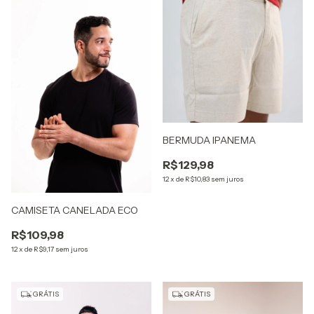
BERMUDA IPANEMA
R$129,98
12
x
de
R$10,83
sem juros
CAMISETA CANELADA ECO
R$109,98
12
x
de
R$9,17
sem juros
GRÁTIS
GRÁTIS