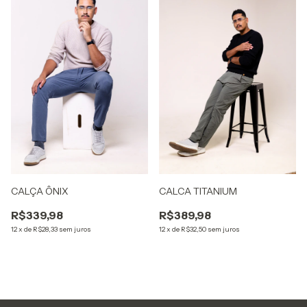
CALÇA ÔNIX
CALCA TITANIUM
R$339,98
R$389,98
12
x
de
R$28,33
sem juros
12
x
de
R$32,50
sem juros