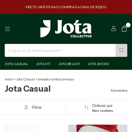
FRETE GRÁTIS NAS COMPRAS ACIMA DE R$300
0
JOTA CASUAL
JOTA FIT
JOTA BEACH
JOTA SHOES
Início
>
Jota Casual
>
breadcrumbs.camisas
Jota Casual
4 produtos
Ordenar por:
Filtrar
Mais vendidos