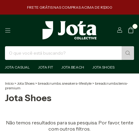
FRETE GRÁTIS NAS COMPRAS ACIMA DE R$300
0
JOTA CASUAL
JOTA FIT
JOTA BEACH
JOTA SHOES
Início
>
Jota Shoes
>
breadcrumbs.sneakers-lifestyle
>
breadcrumbs.tenis-
premium
Jota Shoes
Não temos resultados para sua pesquisa. Por favor, tente
com outros filtros.