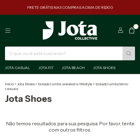
FRETE GRÁTIS NAS COMPRAS ACIMA DE R$300
0
JOTA CASUAL
JOTA FIT
JOTA BEACH
JOTA SHOES
Início
>
Jota Shoes
>
breadcrumbs.sneakers-lifestyle
>
breadcrumbs.tenis-
casuais
Jota Shoes
Não temos resultados para sua pesquisa. Por favor, tente
com outros filtros.