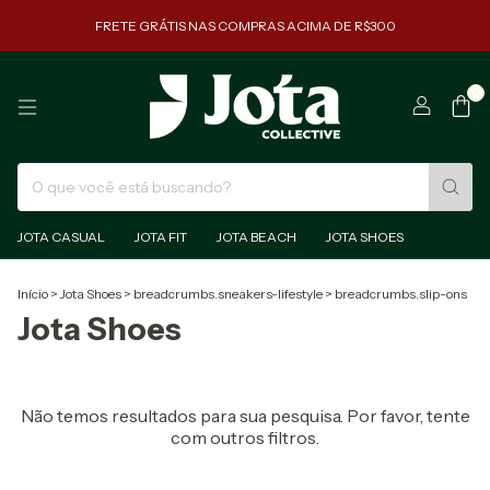
FRETE GRÁTIS NAS COMPRAS ACIMA DE R$300
0
JOTA CASUAL
JOTA FIT
JOTA BEACH
JOTA SHOES
Início
>
Jota Shoes
>
breadcrumbs.sneakers-lifestyle
>
breadcrumbs.slip-ons
Jota Shoes
Não temos resultados para sua pesquisa. Por favor, tente
com outros filtros.