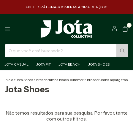
FRETE GRÁTIS NAS COMPRAS ACIMA DE R$300
0
JOTA CASUAL
JOTA FIT
JOTA BEACH
JOTA SHOES
Início
>
Jota Shoes
>
breadcrumbs.beach-summer
>
breadcrumbs.alpargatas
Jota Shoes
Não temos resultados para sua pesquisa. Por favor, tente
com outros filtros.