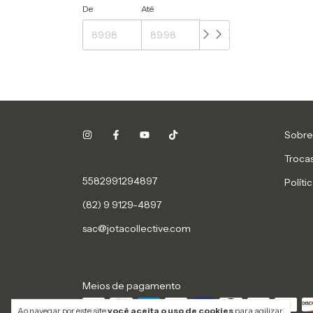
De
Até
Sobre 
Troca
5582991294897
Políti
(82) 9 9129-4897
sac@jotacollective.com
Meios de pagamento
Ao navegar por este site
você aceita o uso de cookies
para agilizar