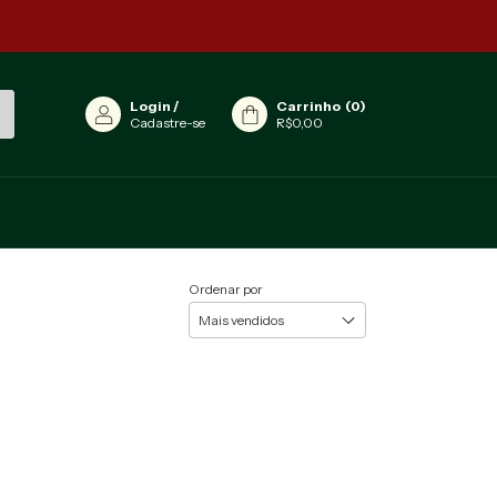
Login
/
Carrinho
(
0
)
Cadastre-se
R$0,00
Ordenar por