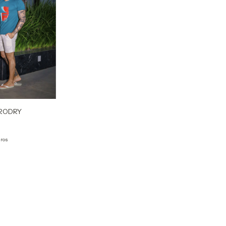
RODRY
uros