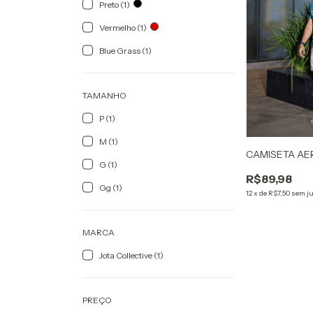
Preto (1)
Vermelho (1)
Blue Grass (1)
TAMANHO
P (1)
M (1)
CAMISETA AE
G (1)
R$89,98
Gg (1)
12
x
de
R$7,50
sem j
MARCA
Jota Collective (1)
PREÇO