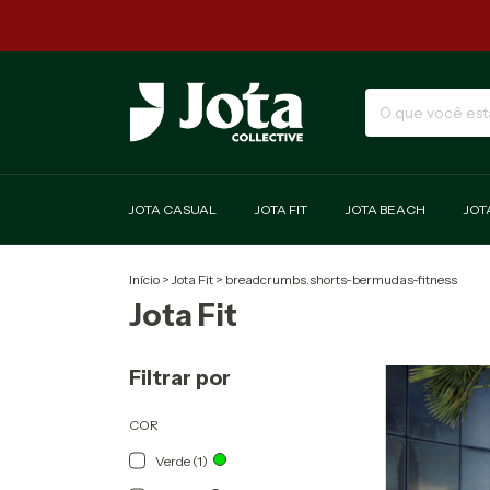
JOTA CASUAL
JOTA FIT
JOTA BEACH
JOT
Início
>
Jota Fit
>
breadcrumbs.shorts-bermudas-fitness
Jota Fit
Filtrar por
COR
Verde (1)