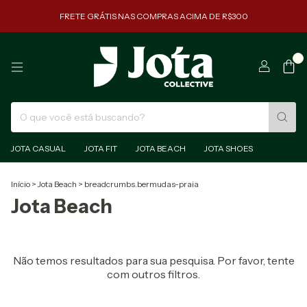
FRETE GRÁTIS NAS COMPRAS ACIMA DE R$300
0
JOTA CASUAL
JOTA FIT
JOTA BEACH
JOTA SHOES
Início
>
Jota Beach
>
breadcrumbs.bermudas-praia
Jota Beach
Não temos resultados para sua pesquisa. Por favor, tente
com outros filtros.